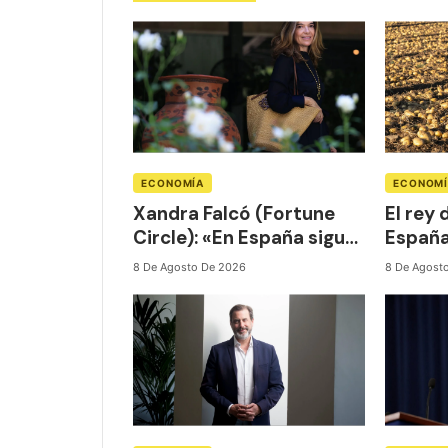
ECONOMÍA
ECONOM
Xandra Falcó (Fortune
El rey 
Circle): «En España sigue
España
existiendo cierto tabú a
Mercad
8 De Agosto De 2026
8 De Agost
la hora de hablar de lujo y
hacia 
dinero»