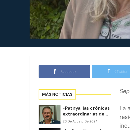
Facebook
X Twitter
Sep
MÁS NOTICIAS
La a
«Patnya, las crónicas
extraordinarias de
res
Dionisio Aguado»,
20 De Agosto De 2024
incu
una inmersión en el