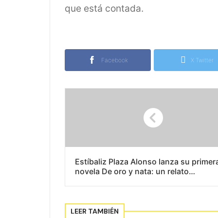
que está contada.
Facebook
X Twitter
Estíbaliz Plaza Alonso lanza su primer
novela De oro y nata: un relato
autobiográfico sobre sanación y
redención
LEER TAMBIÉN