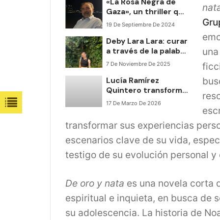
«La Rosa Negra de
misterio y el terror
nat
Gaza», un thriller que
de murcia
Gru
desnuda la realidad
19 De Septiembre De 2024
del conflicto Israelí-
emoc
Deby Lara Lara: curar
Palestino
una
a través de la palabra
y del inclinación
ficc
7 De Noviembre De 2025
propio
bus
Lucía Ramírez
Quintero transforma
res
su historia personal
17 De Marzo De 2026
esc
en un relato de
superación y
transformar sus experiencias perso
conciencia social
escenarios clave de su vida, espe
testigo de su evolución personal y 
De oro y nata
es una novela corta q
espiritual e inquieta, en busca de 
su adolescencia. La historia de No