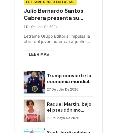
LETRAME GRUPO EDITORIAL
Julio Bernardo Santos
Cabrera presenta su
primer libro `La Teoría...
1 De Octubre De 2024
Letrame Grupo Editorial impulsa la
obra del joven autor oaxaqueño,
abordando los problemas globales
desde una nueva perspectiva. Un
LEER MÁS
libro que com...
Trump convierte la
economía mundial
en una montaña
27 De Julio De 2026
rusa
Raquel Martín, bajo
el pseudónimo
3Positivo, presenta
19 De Mayo De 2026
«Quedarse o huir»,
una emotiva novela
Sant Jordi celebra