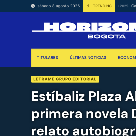
Skip
sábado 8 agosto 2026
TRENDING
Carlos J
14 De Abril De 2025
to
content
TITULARES
ÚLTIMAS NOTICIAS
ECONOM
LETRAME GRUPO EDITORIAL
Estíbaliz Plaza 
primera novela D
relato autobiog