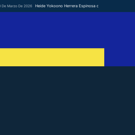
Heide Yokoono Herrera Espinosa convierte el dolor en poes
rzo De 2026