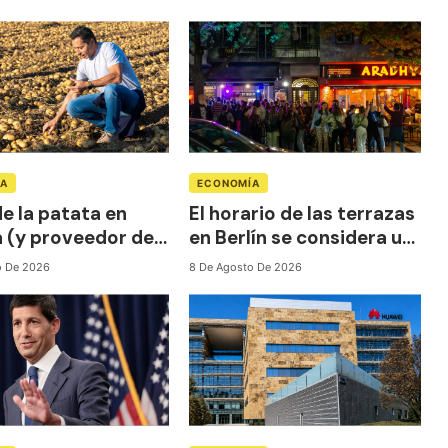
ÍA
ECONOMÍA
de la patata en
El horario de las terrazas
 (y proveedor de
en Berlín se considera un
ona) ahora mira
«casus belli».
o De 2026
8 De Agosto De 2026
fuera